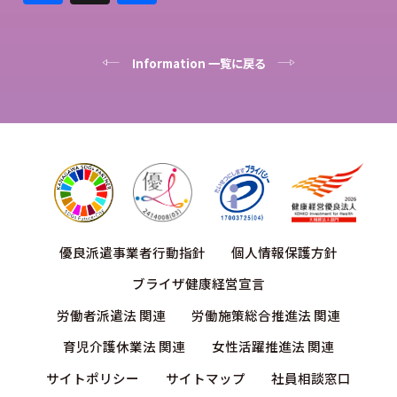
ce
有
bo
Information 一覧に戻る
ok
優良派遣事業者行動指針
個人情報保護方針
ブライザ健康経営宣言
労働者派遣法 関連
労働施策総合推進法 関連
育児介護休業法 関連
女性活躍推進法 関連
サイトポリシー
サイトマップ
社員相談窓口