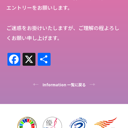
エントリーをお願いします。
ご迷惑をお掛けいたしますが、ご理解の程よろし
くお願い申し上げます。
Fa
X
共
ce
有
bo
Information 一覧に戻る
ok