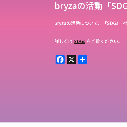
bryzaの活動「S
bryzaの活動について、「SDGs
詳しくは
SDGs
をご覧ください。
F
X
共
a
有
c
e
b
o
o
k