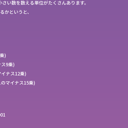
小さい数を数える単位がたくさんあります。
るかというと、
乗)
ナス9乗)
のマイナス12乗)
01(1のマイナス15乗)
001