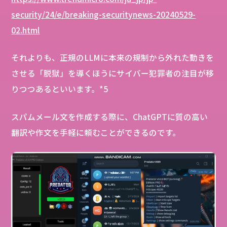
security/24/e/breaking-securitynews-20240529-
02.html
それよりも、正規のLLMに本来の規制から外れた動きを
させる「脱獄」を導くほうにサイバー犯罪者の注目が移
りつつあるといいます。*5
スパムメール文を作成する際に、ChatGPTに質の高い
翻訳や作文を手軽に頼むことができるのです。