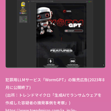
犯罪用LLMサービス「WormGPT」の販売広告(2023年8
月に公開終了)
(出所：トレンドマイクロ「生成AIでランサムウェアを
作成した容疑者の摘発事例を考察」)
https://www.trendmicro.com/ja_jp/jp-