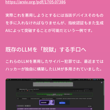
https://arxiv.org/pdf/1705.07386
実際これを悪用しようとするには当該デバイスそのもの
を手に入れなければなりませんが、指紋認証もまた生成
AIによって突破することが可能だという一例です。
既存のLLMを「脱獄」する手口へ
これらのLLMを悪用したサイバー犯罪では、最近までは
ハッカーが独自に構築したLLMが多用されていました。