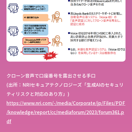
クローン音声で口座番号を露出させる手口
(出所：NRIセキュアテクノロジーズ「生成AIのセキュリ
ティリスクと対応のあり方」)
https://www.nri.com/-/media/Corporate/jp/Files/PDF
/knowledge/report/cc/mediaforum/2023/forum361.p
df