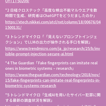
OYT1T50209/
*2 日経クロステック「高度な検出不能マルウエアを数
時間で生成、研究者はChatGPTをどうだましたのか」
https://xtech.nikkei.com/atcl/nxt/column/18/00676/04
1500131/
*3 トレンドマイクロ「「見えないプロンプトインジェ
クション」でLLMの出力が操作される手口を解説」
https://www.trendmicro.com/ja_jp/research/25/b/inv
isible-prompt-injection-secure-ai.html
*4 The Guardian「Fake fingerprints can imitate real
ones in biometric systems – research」
https://www.theguardian.com/technology/2018/nov/
15/fake-fingerprints-can-imitate-real-fingerprints-in-
biometric-systems-research
*5 トレンドマイクロ「生成AIを用いたサイバー犯罪に関
する最新の調査状況を解説」